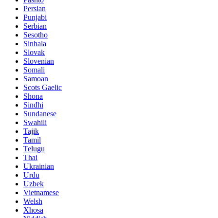
Persian
Punjabi
Serbian
Sesotho
Sinhala
Slovak
Slovenian
Somali
Samoan
Scots Gaelic
Shona
Sindhi
Sundanese
Swahili
Tajik
Tamil
Telugu
Thai
Ukrainian
Urdu
Uzbek
Vietnamese
Welsh
Xhosa